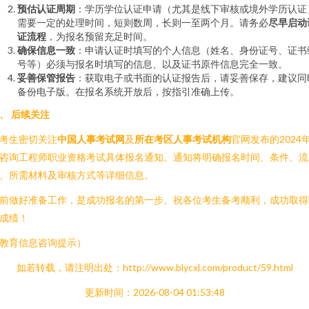
预估认证周期
：学历学位认证申请（尤其是线下审核或境外学历认证
需要一定的处理时间，短则数周，长则一至两个月。请务必
尽早启动
证流程
，为报名预留充足时间。
确保信息一致
：申请认证时填写的个人信息（姓名、身份证号、证书
号等）必须与报名时填写的信息、以及证书原件信息完全一致。
妥善保管报告
：获取电子或书面的认证报告后，请妥善保存，建议同
备份电子版。在报名系统开放后，按指引准确上传。
、 后续关注
考生密切关注
中国人事考试网
及
所在考区人事考试机构
官网发布的2024
咨询工程师职业资格考试具体报名通知。通知将明确报名时间、条件、流
、所需材料及审核方式等详细信息。
前做好准备工作，是成功报名的第一步。祝各位考生备考顺利，成功取得
成绩！
教育信息咨询提示）
如若转载，请注明出处：http://www.blycxl.com/product/59.html
更新时间：2026-08-04 01:53:48