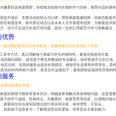
趣爱好及家庭期望，协助规划短期与长期的学习目标，推荐合适的课程体系（如
景提升项目、竞赛活动的特点与口碑，帮助家庭规避陷阱，高效匹配最符
招生制度改革、留学签证动态以及未来人才市场需求趋势，为家庭提供前
力、动力不足或方向迷茫等问题，提供一定的心理疏导与学习策略建议，
与优势
。一家优秀的教育信息咨询机构，其服务模式往往体现以下优势：
估工具等方式，真正理解每个家庭与学生的独特性，量身定制咨询方案。
体系的顾问团队，提供基于事实和数据的专业建议，保持客观中立的立场
动态过程。优质的服务会提供长期跟踪，根据学生进展和外部变化，及时
息真伪的时间和精力成本，甚至在长远规划下，避免因错误选择而导致的
询服务
取得最佳效果的关键：
家庭的期望与预算有基本共识，明确是希望解决具体择校问题，还是需要
孩子的学习成绩、性格特点、兴趣爱好、家庭背景等信息，以便顾问做出
，家庭应结合自身实际情况进行审议和决策，保持理性，不盲从。
，鼓励孩子适度参与，了解规划背后的逻辑，培养其自主规划能力。